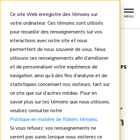
Ce site Web enregistre des témoins sur
MENU
votre ordinateur. Ces témoins sont utilisés
pour recueillir des renseignements sur vos
interactions avec notre site et nous
permettent de nous souvenir de vous. Nous
Home
utilisons ces renseignements afin d’améliorer
et de personnaliser votre expérience de
LOGISTIQUE DE CONSTRUCTION JUSTE-À-TEMPS
navigation, ainsi qu’à des fins d’analyse et de
Solutions de
statistiques concernant nos visiteurs, tant sur
logistique de
ce site que sur d’autres médias. Pour en
savoir plus sur les témoins que nous utilisons,
construction juste-à-
veuillez consulter notre
Politique en matière de fichiers témoins
.
temps et de livraison
Si vous refusez, vos renseignements ne
sur chantier
seront pas suivis lorsque vous visiterez ce