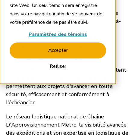
site Web. Un seul témoin sera enregistré
Chaîne D'Approvisionnement Metro offre des
dans votre navigateur afin de se souvenir de
services de logistique de construction juste-à-
votre préférence de ne pas être suivi.
temps (JIT), de livraison sur chantier,
Paramètres des témoins
d'entreposage et de gestion des flux de
matériaux pour les entrepreneurs, les
Accepter
constructeurs et les équipes de projets de
construction. Nos livraisons à temps précis
Refuser
réduisent l'encombrement des chantiers, évitent
l'accumulation prématurée de matériaux et
permettent aux projets d'avancer en toute
sécurité, efficacement et conformément à
l'échéancier.
Le réseau logistique national de Chaîne
D'Approvisionnement Metro, la visibilité avancée
des expéditions et son expertise en logistique de