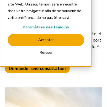
site Web. Un seul témoin sera enregistré
au paiement
dans votre navigateur afin de se souvenir de
votre préférence de ne pas être suivi.
Découvrez une logistique transparente avec
notre solution de fret dédiée. Notre équipe
Paramètres des témoins
qualifiée exploite notre infrastructure robuste et
technologie de pointe pour garantir un transport
Accepter
sûr, efficace et rapide avec précision et soin de A
Refuser
à Z.
Demander une consultation