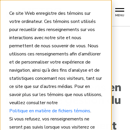
Ce site Web enregistre des témoins sur
MENU
votre ordinateur. Ces témoins sont utilisés
pour recueillir des renseignements sur vos
interactions avec notre site et nous
permettent de nous souvenir de vous. Nous
Home
utilisons ces renseignements afin d’améliorer
et de personnaliser votre expérience de
SOLUTIONS DE GESTION DU FRET
navigation, ainsi qu’à des fins d’analyse et de
Rationalisez vos
statistiques concernant nos visiteurs, tant sur
besoins quotidiens en
ce site que sur d’autres médias. Pour en
savoir plus sur les témoins que nous utilisons,
matière de gestion du
veuillez consulter notre
Politique en matière de fichiers témoins
.
fret, de
Si vous refusez, vos renseignements ne
l’approvisionnement
seront pas suivis lorsque vous visiterez ce