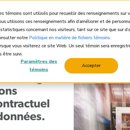
Accè
s témoins sont utilisés pour recueillir des renseignements sur v
us utilisons ces renseignements afin d’améliorer et de personna
Entreprise
Solut
 statistiques concernant nos visiteurs, tant sur ce site que sur d
consulter notre
Politique en matière de fichiers témoins
.
orsque vous visiterez ce site Web. Un seul témoin sera enregistr
mballage à façon
 être suivi.
Paramètres des
Accepter
ÇON
témoins
ation agile
ions
ntractuel
 données.