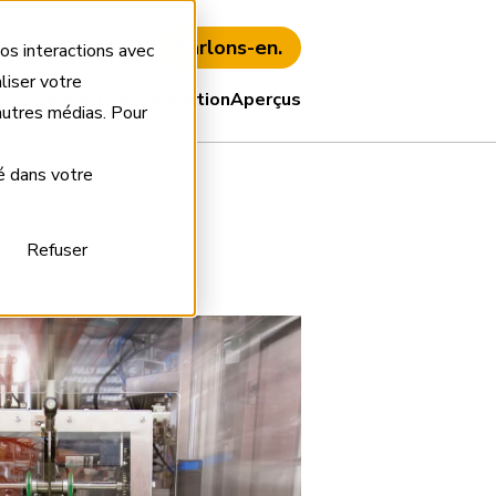
Parlons-en.
s client
EN
FR
os interactions avec
liser votre
ions
Industries
Innovation
Aperçus
’autres médias. Pour
é dans votre
Refuser