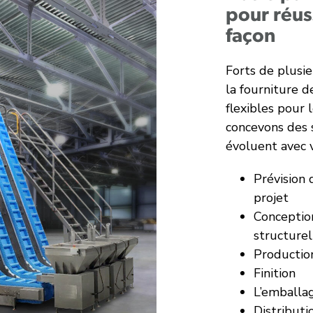
pour réus
façon
Forts de plusi
la fourniture d
flexibles pour 
concevons des 
évoluent avec 
Prévision
projet
Conception
structurel
Productio
Finition
L’emballag
Distributi