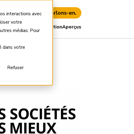
Parlons-en.
s client
EN
FR
os interactions avec
liser votre
ions
Industries
Innovation
Aperçus
’autres médias. Pour
é dans votre
Refuser