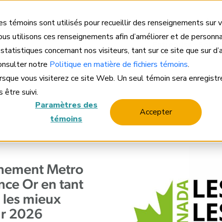
Accè
s témoins sont utilisés pour recueillir des renseignements sur v
us utilisons ces renseignements afin d’améliorer et de personna
Entreprise
Solut
 statistiques concernant nos visiteurs, tant sur ce site que sur d
consulter notre
Politique en matière de fichiers témoins
.
orsque vous visiterez ce site Web. Un seul témoin sera enregistr
 être suivi.
Paramètres des
Accepter
témoins
nnement Metro
nce Or en tant
 les mieux
ur 2026