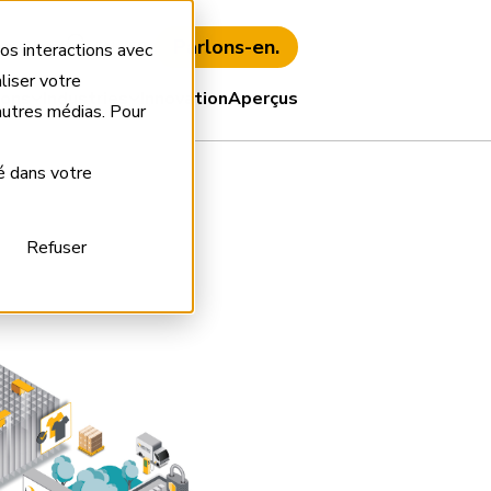
Parlons-en.
s client
EN
FR
os interactions avec
liser votre
ions
Industries
Innovation
Aperçus
’autres médias. Pour
é dans votre
Refuser