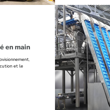
lé en main
rovisionnement,
écution et le