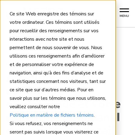
Ce site Web enregistre des témoins sur
MENU
votre ordinateur. Ces témoins sont utilisés
pour recueillir des renseignements sur vos
interactions avec notre site et nous
permettent de nous souvenir de vous. Nous
Home
utilisons ces renseignements afin d’améliorer
et de personnaliser votre expérience de
COMMERCE DE DÉTAIL OMNICANAL
navigation, ainsi qu’à des fins d’analyse et de
Améliorez votre
statistiques concernant nos visiteurs, tant sur
commerce
ce site que sur d’autres médias. Pour en
savoir plus sur les témoins que nous utilisons,
électronique et votre
veuillez consulter notre
Politique en matière de fichiers témoins
.
exécution omnicanal
Si vous refusez, vos renseignements ne
des ventes au détail
seront pas suivis lorsque vous visiterez ce