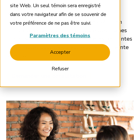
site Web. Un seul témoin sera enregistré
Restez compétitif grâce à un partenaire
dans votre navigateur afin de se souvenir de
logistique tiers (3PL) qui offre une exécution
votre préférence de ne pas être suivi.
omnicanal experte et met en place des chaînes
Paramètres des témoins
d’approvisionnement transfrontalières résilientes
et rentables, adaptées à votre activité de vente
Accepter
au détail.
Refuser
Demander une consultation