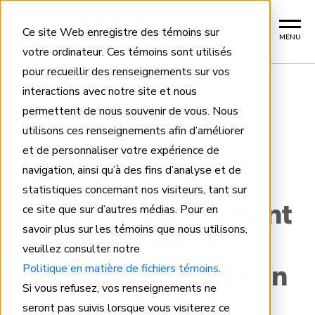
Ce site Web enregistre des témoins sur
MENU
votre ordinateur. Ces témoins sont utilisés
pour recueillir des renseignements sur vos
interactions avec notre site et nous
permettent de nous souvenir de vous. Nous
Home
utilisons ces renseignements afin d’améliorer
et de personnaliser votre expérience de
NOUVELLES
navigation, ainsi qu’à des fins d’analyse et de
Chaîne
statistiques concernant nos visiteurs, tant sur
ce site que sur d’autres médias. Pour en
d’approvisionnement
savoir plus sur les témoins que nous utilisons,
Metro obtient la
veuillez consulter notre
Politique en matière de fichiers témoins
.
reconnaissance Or en
Si vous refusez, vos renseignements ne
tant que l’une des
seront pas suivis lorsque vous visiterez ce